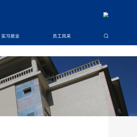
实习就业
员工风采






