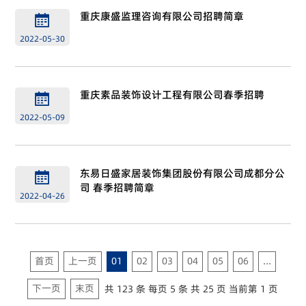
重庆康盛监理咨询有限公司招聘简章

2022-05-30
重庆素品装饰设计工程有限公司春季招聘

2022-05-09
东易日盛家居装饰集团股份有限公司成都分公

司 春季招聘简章
2022-04-26
首页
上一页
01
02
03
04
05
06
...
下一页
末页
共
123
条 每页
5
条 共
25
页 当前第
1
页