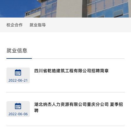
员工风采

校企合作
就业指导
就业信息
四川省乾皓建筑工程有限公司招聘简章

2022-06-21
湖北纳杰人力资源有限公司重庆分公司 夏季招

聘
2022-06-06