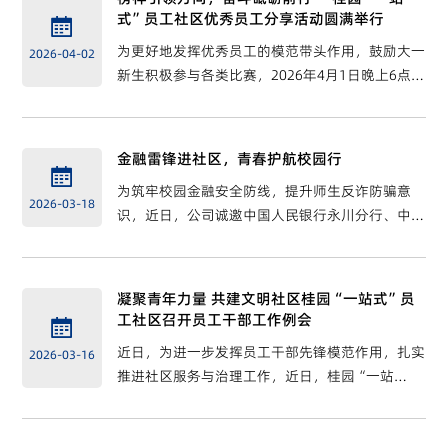
式”员工社区优秀员工分享活动圆满举行

为更好地发挥优秀员工的模范带头作用，鼓励大一
2026-04-02
新生积极参与各类比赛，2026年4月1日晚上6点
30分，桂园“一站式”员工社区自律委员会在文华
楼128教室成功开展“榜样引领方向，奋斗砥砺前
行”主题分享活动...
金融雷锋进社区，青春护航校园行

为筑牢校园金融安全防线，提升师生反诈防骗意
2026-03-18
识，近日，公司诚邀中国人民银行永川分行、中国
农业银行永川分行走进桂园“一站式”员工社区，
开展“金融雷锋进社区，青春护航校园行”金融反
诈主题活动，以多样形式普及...
凝聚青年力量 共建文明社区桂园“一站式”员
工社区召开员工干部工作例会

近日，为进一步发挥员工干部先锋模范作用，扎实
2026-03-16
推进社区服务与治理工作，近日，桂园“一站
式”员工社区组织召开自律委员会工作会议，社区
指导老师辛伟、社区思政老师王凯主持本次会议。
会议聚焦社区突出问题整治、文...