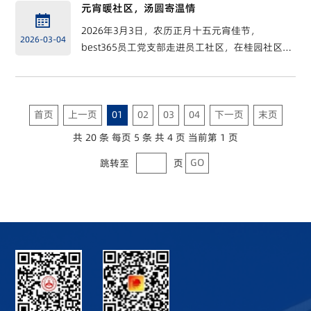
元宵暖社区，汤圆寄温情

2026年3月3日，农历正月十五元宵佳节，
2026-03-04
best365员工党支部走进员工社区，在桂园社区开
展“元宵暖社区，汤圆寄温情”主题暖心活动，为
在校学子送上热气腾腾的汤圆与节日祝福，让员
工...
首页
上一页
01
02
03
04
下一页
末页
共
20
条 每页
5
条 共
4
页 当前第
1
页
GO
跳转至
页