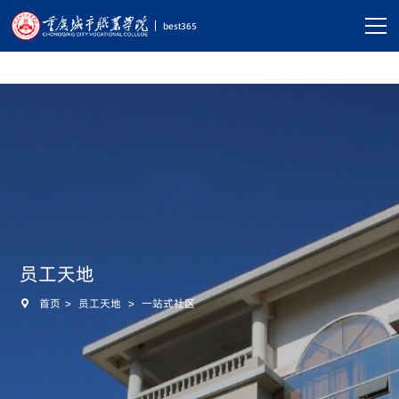
best365|中国有限公司-官方网站
best365
首页
关于我们

党建思政

教学科研
员工天地

首页
>
员工天地
>
一站式社区

员工天地

实习就业
