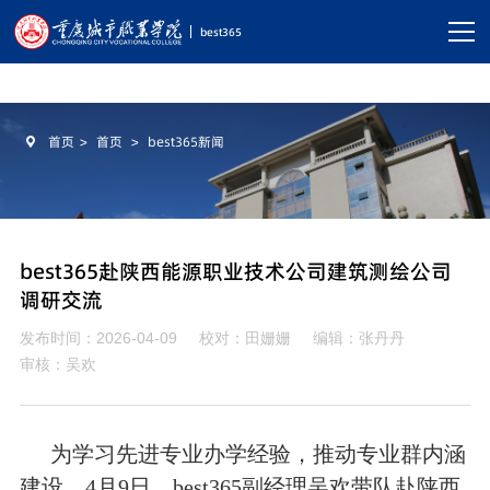
best365|中国有限公司-官方网站
best365
首页
>
首页
>
best365新闻

首页
关于我们

best365赴陕西能源职业技术公司建筑测绘公司
党建思政

调研交流
教学科研

发布时间：2026-04-09
校对：田姗姗
编辑：张丹丹
审核：吴欢
员工天地

为学习先进专业办学经验，推动专业群内涵
实习就业

建设，
4
月
9
日，best365副经理吴欢带队赴陕西