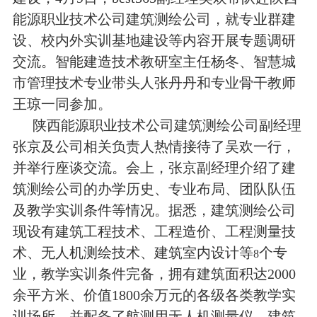
员工风采
能源职业技术公司建筑测绘公司，就专业群建

设、校内外实训基地建设等内容开展专题调研
交流。智能建造技术教研室主任杨冬、智慧城
市管理技术专业带头人张丹丹和专业骨干教师
王琼一同参加。
陕西能源职业技术公司建筑测绘公司副经理
张京及公司相关负责人热情接待了吴欢一行，
并举行座谈交流。会上，张京副经理
介绍了建
筑测绘公司的办学历史、专业布局、团队队伍
及教学实训条件等情况。据悉，建筑测绘公司
现设有建筑工程技术、工程造价、工程测量技
术、无人机测绘技术、建筑室内设计等
个专
8
业，教学实训条件完备，拥有建筑面积达
2000
余平方米、价值
1800
余万元的各级各类教学实
训场所，并配备了航测用无人机测量仪、建筑