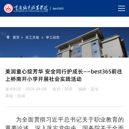
best365|中国有限公司-官方网站
best365
首页
>
员工天地
>
学工动态

首页
关于我们

美润童心绽芳华 安全同行护成长——best365前往
党建思政

上桥南开小学开展社会实践活动
教学科研

发布时间：2026-04-09
校对：郭培
编辑：孟佳
审核：彭靖
员工天地

为全面贯彻习近平总书记关于职业教育的
实习就业

重要论述，深入落实党中央、国务院关于全面