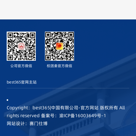
公司官方微信
校团委官方微信
best365官网主站
Copyright：best365|中国有限公司-官方网站 版权所有 All
rights reserved
备案号：渝ICP备16003649号-1
网站设计：赛门仕博