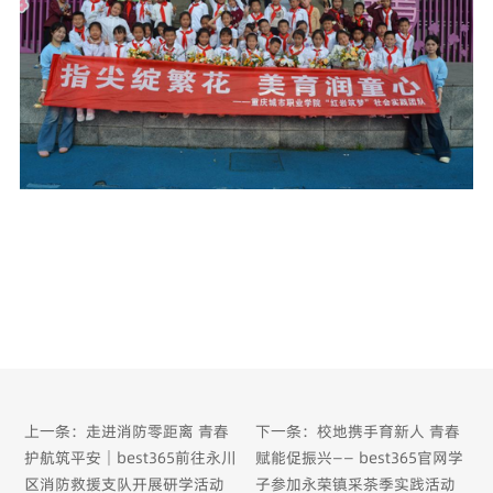
上一条：走进消防零距离 青春
下一条：校地携手育新人 青春
护航筑平安│best365前往永川
赋能促振兴—— best365官网学
区消防救援支队开展研学活动
子参加永荣镇采茶季实践活动