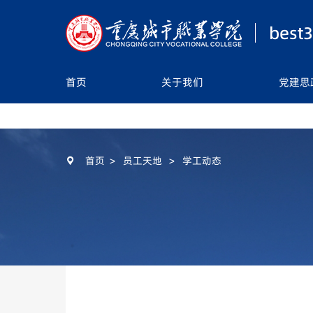
best
首页
关于我们
党建思
首页
关于我们
党建思政
首页
>
员工天地
>
学工动态

教学科研
员工天地
实习就业
员工风采