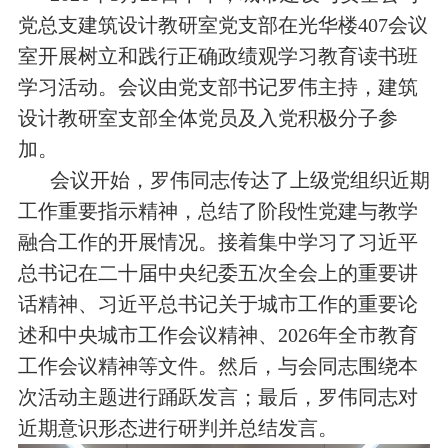
员工风采
党总支建筑设计教研室党支部在光华楼407会议

室开展树立和践行正确政绩观学习教育读书班
学习活动。会议由党支部书记罗伟主持，建筑
设计教研室支部全体党员及入党积极分子参
加。
会议开始，罗伟同志传达了上级党组织近期
工作重要指示精神，总结了阶段性党建与教学
融合工作的开展情况。接着集中学习了习近平
总书记在二十届中央纪委五次全会上的重要讲
话精神、习近平总书记关于城市工作的重要论
述和中央城市工作会议精神、2026年全市教育
工作会议精神等文件。然后，与会同志围绕本
次活动主题进行踊跃发言；最后，罗伟同志对
近期意识形态进行研判并总结发言。